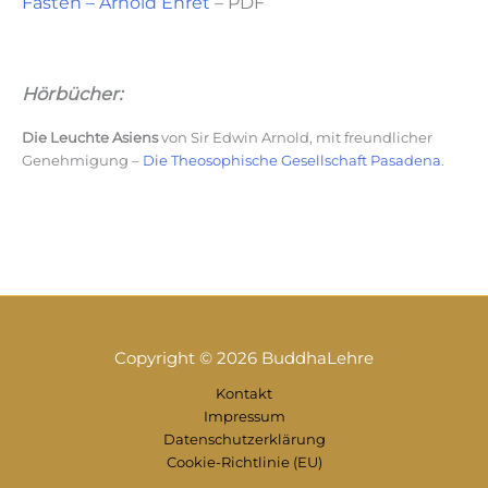
Fasten – Arnold Ehret
– PDF
Hörbücher:
Die Leuchte Asiens
von Sir Edwin Arnold, mit freundlicher
Genehmigung –
Die Theosophische Gesellschaft Pasadena
.
Copyright © 2026 BuddhaLehre
Kontakt
Impressum
Datenschutzerklärung
Cookie-Richtlinie (EU)